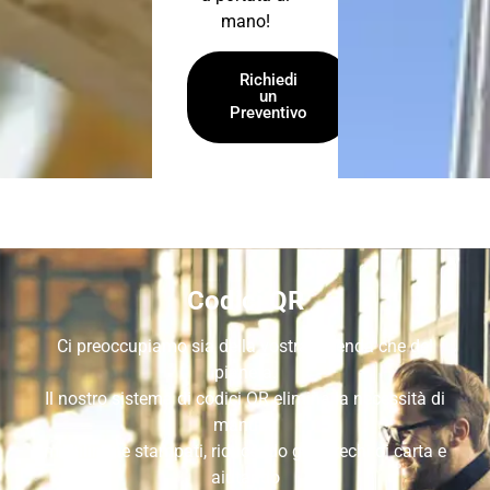
mano!
Richiedi
un
Preventivo
Codici QR
Ci preoccupiamo sia della vostra azienda che del
pianeta.
Il nostro sistema di codici QR elimina la necessità di
manuali
multilingue stampati, riducendo gli sprechi di carta e
aiutando