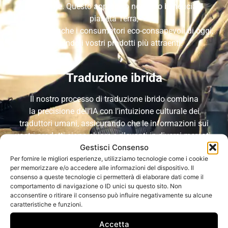
l’ambiente. Questo approccio non solo beneficia il
pianeta Terra,
ma attrae anche i consumatori eco-consapevoli di oggi,
rendendo i vostri prodotti più attraenti.
Traduzione ibrida
Il nostro processo di traduzione ibrido combina
la precisione dell’IA con l’intuizione culturale dei
traduttori umani, assicurando che le informazioni sui
vostri prodotti siano chiare e rilevanti in diversi mercati.
Gestisci Consenso
Questa attenzione ai dettagli vi aiuta a connettervi
Per fornire le migliori esperienze, utilizziamo tecnologie come i cookie
più efficacemente con i clienti europei.
per memorizzare e/o accedere alle informazioni del dispositivo. Il
consenso a queste tecnologie ci permetterà di elaborare dati come il
comportamento di navigazione o ID unici su questo sito. Non
acconsentire o ritirare il consenso può influire negativamente su alcune
caratteristiche e funzioni.
Accetta