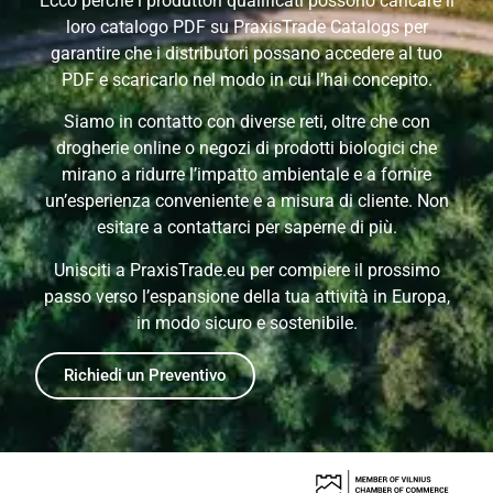
Ecco perché i produttori qualificati possono caricare il
loro catalogo PDF su PraxisTrade Catalogs per
garantire che i distributori possano accedere al tuo
PDF e scaricarlo nel modo in cui l’hai concepito.
Siamo in contatto con diverse reti, oltre che con
drogherie online o negozi di prodotti biologici che
mirano a ridurre l’impatto ambientale e a fornire
un’esperienza conveniente e a misura di cliente. Non
esitare a contattarci per saperne di più.
Unisciti a PraxisTrade.eu per compiere il prossimo
passo verso l’espansione della tua attività in Europa,
in modo sicuro e sostenibile.
Richiedi un Preventivo