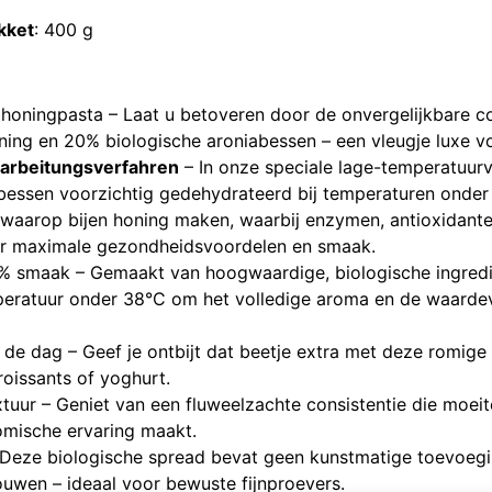
kket
: 400 g
e honingpasta – Laat u betoveren door de onvergelijkbare 
ning en 20% biologische aroniabessen – een vleugje luxe vo
erarbeitungsverfahren
– In onze speciale lage-temperatuur
bessen voorzichtig gedehydrateerd bij temperaturen onder
a waarop bijen honing maken, waarbij enzymen, antioxidant
r maximale gezondheidsvoordelen en smaak.
% smaak – Gemaakt van hoogwaardige, biologische ingredi
peratuur onder 38°C om het volledige aroma en de waardev
 de dag – Geef je ontbijt dat beetje extra met deze romige
roissants of yoghurt.
tuur – Geniet van een fluweelzachte consistentie die moei
omische ervaring maakt.
k – Deze biologische spread bevat geen kunstmatige toevoeg
ouwen – ideaal voor bewuste fijnproevers.