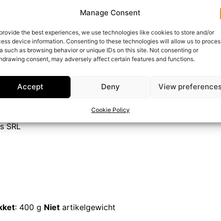
 om van te genieten – Als hoogtepunt in gebak, op kaasplan
Manage Consent
s – deze spread inspireert tot nieuwe smaakcreaties.
len – De uitgebalanceerde smaak van de zoete noot van hon
provide the best experiences, we use technologies like cookies to store and/or
ess device information. Consenting to these technologies will allow us to proces
niabessen zorgt voor een waar smaakgenot.
a such as browsing behavior or unique IDs on this site. Not consenting or
uwen in biologische kwaliteit – Vertrouw op Melinis en gen
hdrawing consent, may adversely affect certain features and functions.
waliteit die met zorg zijn gemaakt om je speciale moment
:
Accept
Deny
View preference
– Roemenië
Cookie Policy
is SRL
kket
: 400 g
Niet
artikelgewicht