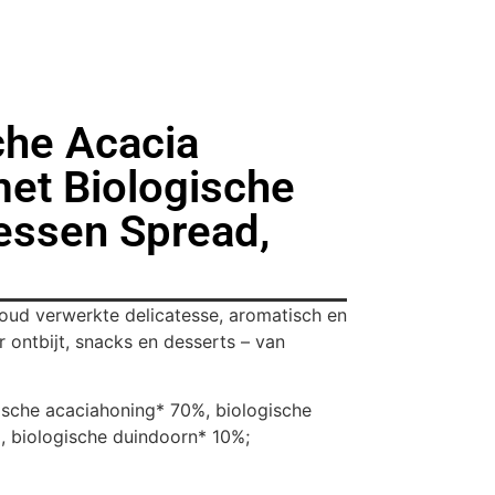
che Acacia
et Biologische
essen Spread,
koud verwerkte delicatesse, aromatisch en
or ontbijt, snacks en desserts – van
ische acaciahoning* 70%, biologische
 biologische duindoorn* 10%;