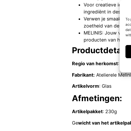
Voor creatieve ideeën
ingrediënt in dessert
Verwen je smaakpapil
To 
acc
zoetheid van de aro
dat
MELINIS: Jouw vertro
wit
producten van hoge k
Productdetails
Regio van herkomst
: EU 
Fabrikant:
Atelierele Melin
Artikelvorm
: Glas
Afmetingen:
Artikelpakket
: 230g
Ge
wicht van het artikelpa