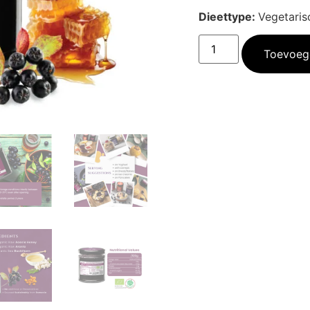
Dieettype:
Vegetarisc
Toevoeg