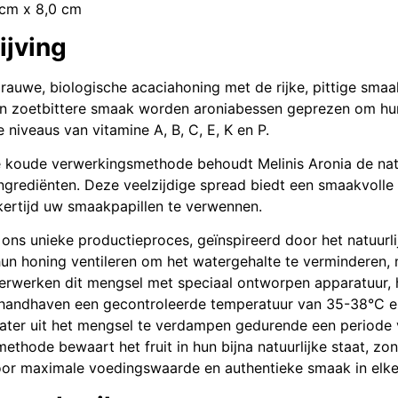
 cm x 8,0 cm
ijving
 rauwe, biologische acaciahoning met de rijke, pittige sma
 en zoetbittere smaak worden aroniabessen geprezen om hun
 niveaus van vitamine A, B, C, E, K en P.
 koude verwerkingsmethode behoudt Melinis Aronia de natu
 ingrediënten. Deze veelzijdige spread biedt een smaakvol
kertijd uw smaakpapillen te verwennen.
p ons unieke productieproces, geïnspireerd door het natuurli
 hun honing ventileren om het watergehalte te verminderen,
verwerken dit mengsel met speciaal ontworpen apparatuur
andhaven een gecontroleerde temperatuur van 35-38°C e
water uit het mengsel te verdampen gedurende een periode
thode bewaart het fruit in hun bijna natuurlijke staat, zo
voor maximale voedingswaarde en authentieke smaak in elke