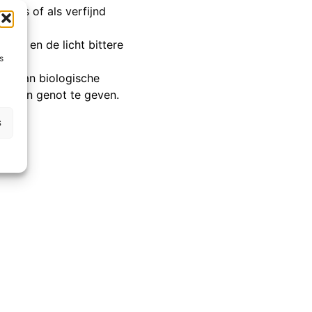
kjes of als verfijnd
ing en de licht bittere
s
iet van biologische
en van genot te geven.
s