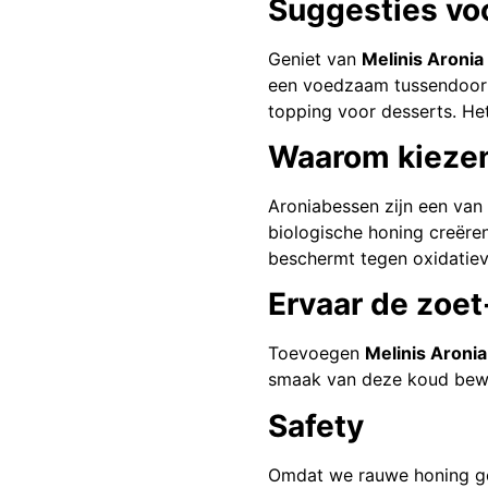
Suggesties voo
Geniet van
Melinis Aroni
een voedzaam tussendoortj
topping voor desserts. Het
Waarom kiezen
Aroniabessen zijn een van
biologische honing creëre
beschermt tegen oxidatiev
Ervaar de zoet
Toevoegen
Melinis Aronia
smaak van deze koud bewer
Safety
Omdat we rauwe honing ge