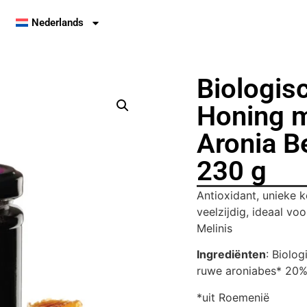
Nederlands
Biologis
Honing m
Aronia B
230 g
Antioxidant, unieke 
veelzijdig, ideaal vo
Melinis
Ingrediënten
:
Biolog
ruwe aroniabes* 20%,
*uit Roemenië