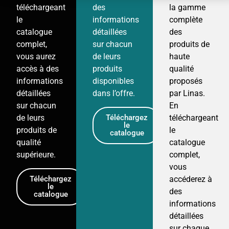
téléchargeant
des
la gamme
le
informations
complète
catalogue
détaillées
des
complet,
sur chacun
produits de
vous aurez
de leurs
haute
accès à des
produits
qualité
informations
disponibles
proposés
détaillées
dans l’offre.
par Linas.
sur chacun
En
de leurs
téléchargeant
Téléchargez
le
produits de
le
catalogue
qualité
catalogue
supérieure.
complet,
vous
accéderez à
Téléchargez
le
des
catalogue
informations
détaillées
sur chaque