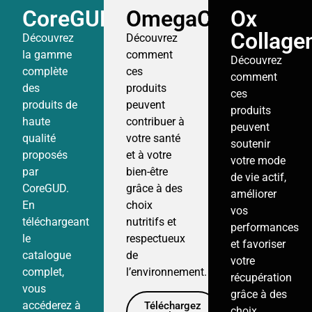
CoreGUD
OmegaChips
Ox
Collage
Découvrez
Découvrez
la gamme
comment
Découvrez
complète
ces
comment
des
produits
ces
produits de
peuvent
produits
haute
contribuer à
peuvent
qualité
votre santé
soutenir
proposés
et à votre
votre mode
par
bien-être
de vie actif,
CoreGUD.
grâce à des
améliorer
En
choix
vos
téléchargeant
nutritifs et
performances
le
respectueux
et favoriser
catalogue
de
votre
complet,
l’environnement.
récupération
vous
grâce à des
accéderez à
Téléchargez
choix