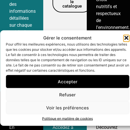
le
des
catalogue
nutritifs et
informations
respectueux
détaillées
de
sur chaque
l’environnement.
article de
Gérer le consentement
l’offre.
Téléchargez
Pour offrir les meilleures expériences, nous utilisons des technologies telles
le
que les cookies pour stocker et/ou accéder aux informations des appareils.
catalogue
Téléchargez
Le fait de consentir à ces technologies nous permettra de traiter des
le
données telles que le comportement de navigation ou les ID uniques sur ce
catalogue
site. Le fait de ne pas consentir ou de retirer son consentement peut avoir un
effet négatif sur certaines caractéristiques et fonctions.
Accepter
Refuser
Voir les préférences
Mulberry
inSODA
Linas
Politique en matière de cookies
En
Accédez à
Découvrez