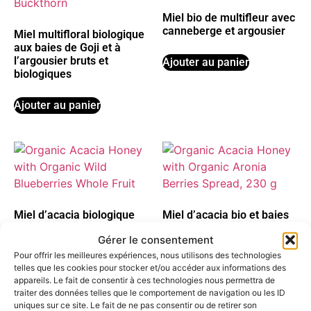
Miel bio de multifleur avec
canneberge et argousier
Miel multifloral biologique
aux baies de Goji et à
l’argousier bruts et
Ajouter au panier
biologiques
Ajouter au panier
Miel d’acacia biologique
Miel d’acacia bio et baies
aux myrtilles sauvages
d’aronia bio à tartiner, 230
Gérer le consentement
biologiques, fruits entiers,
g
230 g
Pour offrir les meilleures expériences, nous utilisons des technologies
telles que les cookies pour stocker et/ou accéder aux informations des
Ajouter au panier
appareils. Le fait de consentir à ces technologies nous permettra de
Ajouter au panier
traiter des données telles que le comportement de navigation ou les ID
uniques sur ce site. Le fait de ne pas consentir ou de retirer son